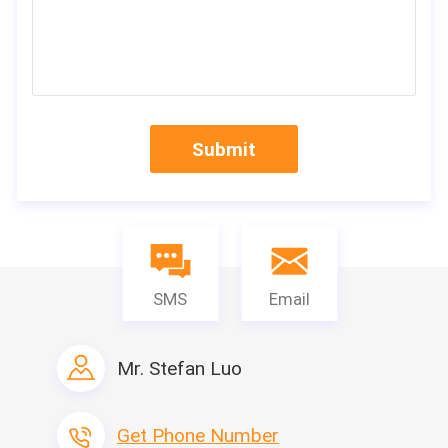
MDLはプレハブの家および環境材料の設計そして生産を専門にす
る。私達の主要なプロダクトは下記のものを含んでいる:プレハ
ブの斜面式の家、プレハブの平ら式の家、プレハブの別荘、保証
部屋およびプレハブの塀、等。物質的なシリーズは下記のものを
含んでいる:ポリスチレン サンドイッチ パネル（EPS）、ポリウ
レタン サンドイッチ パネル、岩綿サンドイッチ パネルおよびPU
Submit
の泡、等。私達に全作成ラインが含んでいてサンドイッチ パネ
ル、鉄骨構造および付属品をありラインを作り出す。すべては装
置屋根のパネルの成形機、ポリウレタン パネルの成形機、PUの
パネルの成形機を含み、ファイルされる種類の鉄骨構造の成形機
はこれの高度である。
生産ライン
SMS
Email
製品名
生産ライン容量
プレハブの家
47000 SQM/Month
Mr. Stefan Luo
容器の家
6000セット/月
携帯用洗面所および
2000セット/月
番所
Get Phone Number