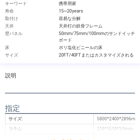
キーワード
携帯用家
寿命
15~20years
取付け
容易な分解
天井
天井灯の鉄骨フレーム
壁パネル
50mm/75mm/100mmのサンドイッチ
ボード
床
ポリ塩化ビニールの床
サイズ
20FT/40FTまたはカスタマイズされる
説明
指定
サイズ:
5800*2400*2896mm
コラム:
210*1510*3.0mm