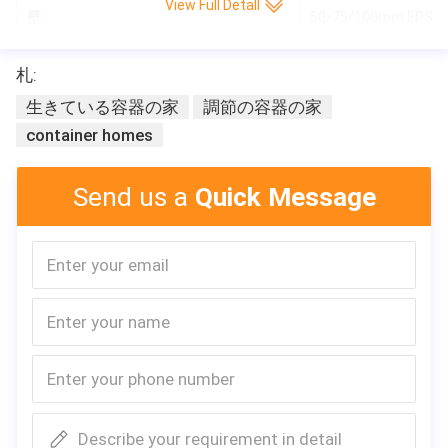
View Full Detall
壁:
50/75/100mm E
チ パネル、0.326/0.3
札:
窓:
アルミニウム引き戸
生きている容器の家
調節の容器の家
ドア:
0.426mmの鋼鉄ドア
container homes
床:
繊維のセメントboard
電気:
任意標準
Send us a
Quick Message
時間を取付けなさい:
4労働者3時間
地震の抵抗:
等級8
屋根ふきの雪の積載量:
0.6kn/㎡
屋根ふきの生きている積載量:
0.6kn/㎡
受渡し時間:
約15-20のワード日
容器のローディング:
8 sets/1*40HC
会社Profie
Describe your requirement in detail