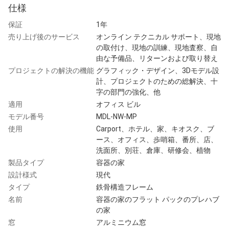
仕様
保証
1年
売り上げ後のサービス
オンライン テクニカル サポート、現地
の取付け、現地の訓練、現地査察、自
由な予備品、リターンおよび取り替え
プロジェクトの解決の機能
グラフィック・デザイン、3Dモデル設
計、プロジェクトのための総解決、十
字の部門の強化、他
適用
オフィス ビル
モデル番号
MDL-NW-MP
使用
Carport、ホテル、家、キオスク、ブ
ース、オフィス、歩哨箱、番所、店、
洗面所、別荘、倉庫、研修会、植物
製品タイプ
容器の家
設計様式
現代
タイプ
鉄骨構造フレーム
名前
容器の家のフラット パックのプレハブ
の家
窓
アルミニウム窓