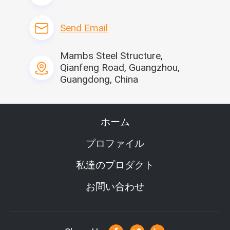
鉄骨構造の研修会お
30000平方メートル/月
よび倉庫
Send Email
軽い鋼鉄別荘
5000平方メートル/月
FAQ
Mambs Steel Structure,
1. 
Q:工場または商事会社であるか。
Qianfeng Road, Guangzhou,
:広州Moneyboxの鉄骨構造工学Co.、株式会社はPanyu地区、広
Guangdong, China
州、広東省にある工場である。
2.Q:あなたの供給容量は何であるか。
:年次生産:容器の家72000setsのプレハブの家564000squareのメ
ートル;携帯用洗面所24000sets;鉄骨構造
ホーム
360000squareメートル。
3. Q:取付ける方法か。
プロファイル
:私達はインストール手順を提供し、助けるためにそれが必要な
らあなたの技術者のためのビデオは送られる。但し、
私達のプロダクト
査証料金、航空券、調節、賃金はバイヤーによって提供される。
4. Q:どの位あなたの受渡し時間はあるか。
お問い合わせ
:それは量および色に従って2-30日以内に、完全に通常ある。
5. Q:いかにプロダクトの質を保証するか。
:厳密なプロダクト品質管理、質は未来を作る。これは私達の工
場の主義である。私達の工場からの各プロダクトは持っている