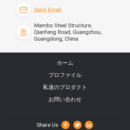
軽い鋼鉄別荘
5000平方メートル/月
Send Email
FAQ
Mambs Steel Structure,
1. 
Q:工場または商事会社であるか。
Qianfeng Road, Guangzhou,
:広州Moneyboxの鉄骨構造工学Co.、株式会社はPanyu地区、広
Guangdong, China
州、広東省にある工場である。
2.Q:あなたの供給容量は何であるか。
:年次生産:容器の家72000setsのプレハブの家564000squareのメ
ートル;携帯用洗面所24000sets;鉄骨構造
ホーム
360000squareメートル。
3. Q:取付ける方法か。
プロファイル
:私達はインストール手順を提供し、助けるためにそれが必要な
らあなたの技術者のためのビデオは送られる。但し、
私達のプロダクト
査証料金、航空券、調節、賃金はバイヤーによって提供される。
4. Q:どの位あなたの受渡し時間はあるか。
お問い合わせ
:それは量および色に従って2-30日以内に、完全に通常ある。
5. Q:いかにプロダクトの質を保証するか。
:厳密なプロダクト品質管理、質は未来を作る。これは私達の工
場の主義である。私達の工場からの各プロダクトは持っている
Share Us
厳密な試験手順は配達の前に、100%の質であり。