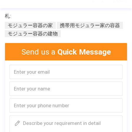
チ パネル、0.326/0.3
窓:
札:
アルミニウム引き戸
モジュラー容器の家
携帯用モジュラー家の容器
ドア:
0.426mmの鋼鉄ドア
モジュラー容器の建物
床:
繊維のセメントboard
電気:
任意標準
Send us a
Quick Message
時間を取付けなさい:
4労働者3時間
地震の抵抗:
等級8
屋根ふきの雪の積載量:
0.6kn/㎡
屋根ふきの生きている積載量:
0.6kn/㎡
受渡し時間:
約15-20のワード日
容器のローディング:
8 sets/1*40HC
会社Profie
Describe your requirement in detail
MDLはプレハブの家および環境材料の設計そして生産を専門にす