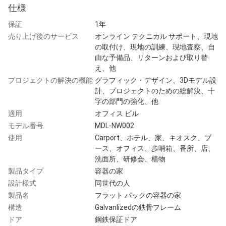
仕様
保証
1年
売り上げ後のサービス
オンライン テクニカル サポート、現地
の取付け、現地の訓練、現地査察、自
由な予備品、リターンおよび取り替
え、他
プロジェクトの解決の機能
グラフィック・デザイン、3Dモデル設
計、プロジェクトのための総解決、十
字の部門の強化、他
適用
オフィス ビル
モデル番号
MDL-NW002
使用
Carport、ホテル、家、キオスク、ブ
ース、オフィス、歩哨箱、番所、店、
洗面所、研修会、植物
製品タイプ
容器の家
設計様式
同世代の人
製品名
フラット パックの容器の家
構造
Galvanlizedの鉄骨フレーム
ドア
鋼鉄保証ドア