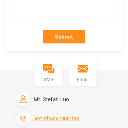
る。私達の主要なプロダクトは下記のものを含んでいる:プレハ
ブの斜面式の家、プレハブの平ら式の家、プレハブの別荘、保証
部屋およびプレハブの塀、等。物質的なシリーズは下記のものを
含んでいる:ポリスチレン サンドイッチ パネル（EPS）、ポリウ
レタン サンドイッチ パネル、岩綿サンドイッチ パネルおよびPU
の泡、等。私達に全作成ラインが含んでいてサンドイッチ パネ
Submit
ル、鉄骨構造および付属品をありラインを作り出す。すべては装
置屋根のパネルの成形機、ポリウレタン パネルの成形機、PUの
パネルの成形機を含み、ファイルされる種類の鉄骨構造の成形機
はこれの高度である。
生産ライン
製品名
生産ライン容量
SMS
Email
プレハブの家
47000 SQM/Month
容器の家
6000セット/月
Mr. Stefan Luo
携帯用洗面所および
2000セット/月
番所
Get Phone Number
鉄骨構造の研修会お
30000平方メートル/月
よび倉庫