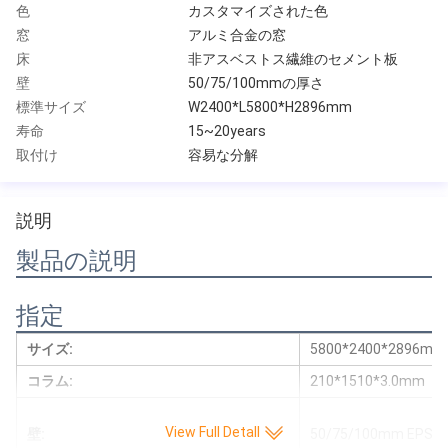
色
カスタマイズされた色
窓
アルミ合金の窓
床
非アスベストス繊維のセメント板
壁
50/75/100mmの厚さ
標準サイズ
W2400*L5800*H2896mm
寿命
15~20years
取付け
容易な分解
説明
製品の説明
指定
サイズ:
5800*2400*2896mm
コラム:
210*1510*3.0mm
View Full Detall
壁:
50/75/100mm E